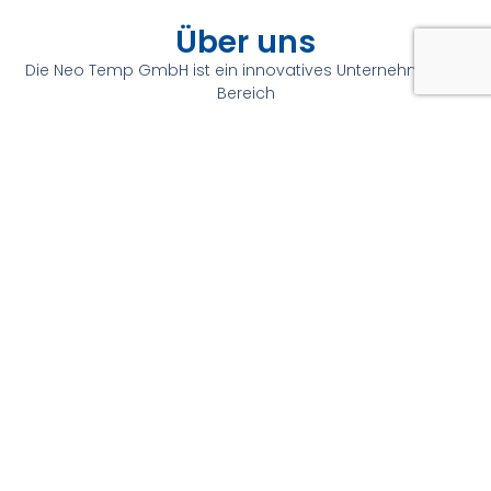
Über uns
Die Neo Temp GmbH ist ein innovatives Unternehmen im
Bereich
Arbeitnehmerüberlassung, Zeitarbeit und
Personalvermittlung. Wir bieten unseren Kunden und
Mitarbeiterinnen und Mitarbeitern ein breites Spektrum
an Dienstleistungen – von Direktvermittlung und
Headhunting bis hin zu maßgeschneiderten Konzepten
im Personalmanagement
Erfahre Mehr Über Uns