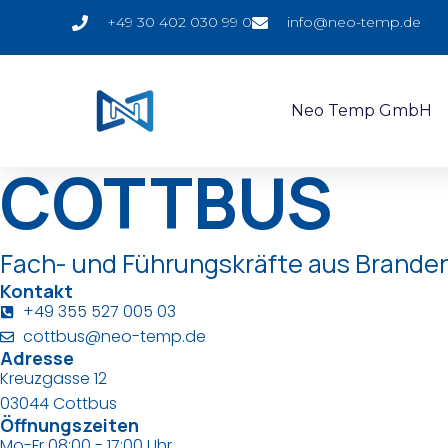
NL Cottbus
+49 30 402 030 99 0
info@neo-temp.de
Neo Temp GmbH
COTTBUS
Fach- und Führungskräfte aus Brande
Kontakt
+49 355 527 005 03
cottbus@neo-temp.de
Adresse
Kreuzgasse 12
03044 Cottbus
Öffnungszeiten
Mo-Fr 08:00 - 17:00 Uhr