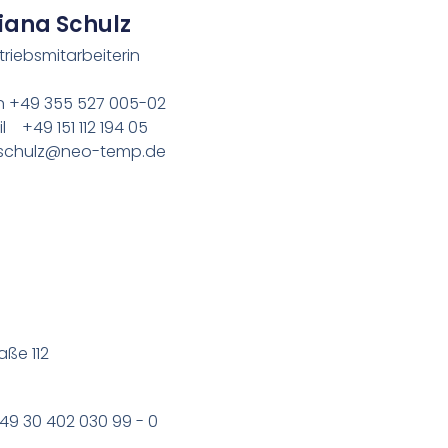
iana Schulz
triebsmitarbeiterin
n +49 355 527 005-02
l +49 151 112 194 05
.schulz@neo-temp.de
aße 112
+49 30 402 030 99 - 0